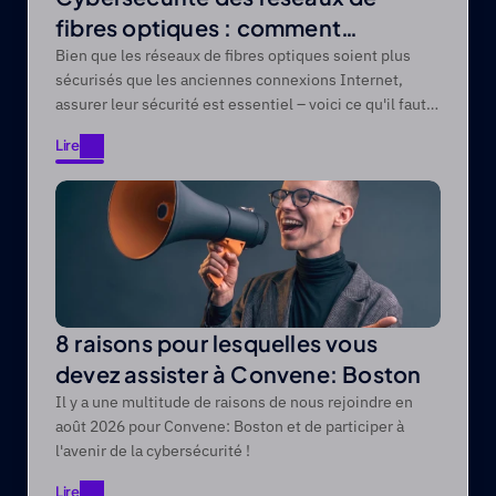
fibres optiques : comment
protéger les réseaux de fibres
Bien que les réseaux de fibres optiques soient plus
sécurisés que les anciennes connexions Internet,
optiques contre les menaces
assurer leur sécurité est essentiel – voici ce qu'il faut
modernes
savoir.
Lire
Lire
8 raisons pour lesquelles vous
devez assister à Convene: Boston
Il y a une multitude de raisons de nous rejoindre en
août 2026 pour Convene: Boston et de participer à
l'avenir de la cybersécurité !
Lire