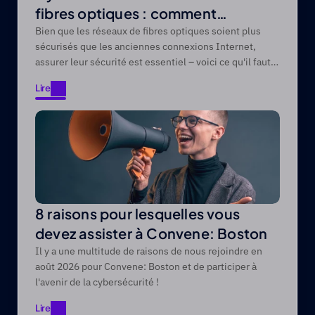
fibres optiques : comment
protéger les réseaux de fibres
Bien que les réseaux de fibres optiques soient plus
sécurisés que les anciennes connexions Internet,
optiques contre les menaces
assurer leur sécurité est essentiel – voici ce qu'il faut
modernes
savoir.
Lire
Lire
8 raisons pour lesquelles vous
devez assister à Convene: Boston
Il y a une multitude de raisons de nous rejoindre en
août 2026 pour Convene: Boston et de participer à
l'avenir de la cybersécurité !
Lire