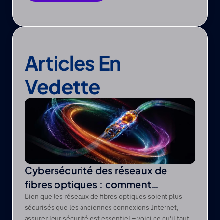
Enregistrer en PDF
Articles En 
Vedette
Cybersécurité des réseaux de
fibres optiques : comment
protéger les réseaux de fibres
Bien que les réseaux de fibres optiques soient plus
sécurisés que les anciennes connexions Internet,
optiques contre les menaces
assurer leur sécurité est essentiel – voici ce qu'il faut