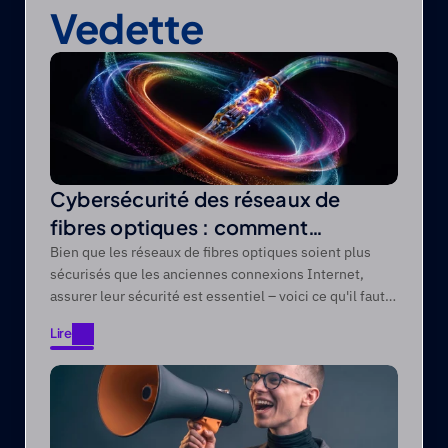
Vedette
Cybersécurité des réseaux de
fibres optiques : comment
protéger les réseaux de fibres
Bien que les réseaux de fibres optiques soient plus
sécurisés que les anciennes connexions Internet,
optiques contre les menaces
assurer leur sécurité est essentiel – voici ce qu'il faut
modernes
savoir.
Lire
Lire