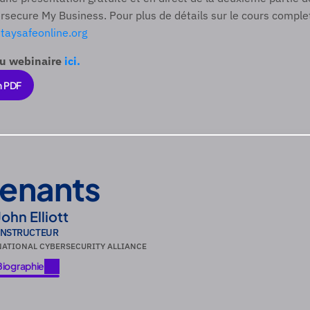
rsecure My Business. Pour plus de détails sur le cours complet,
aysafeonline.org
u webinaire 
ici.
n PDF
n PDF
venants
John Elliott
INSTRUCTEUR
NATIONAL CYBERSECURITY ALLIANCE
Biographie
Biographie