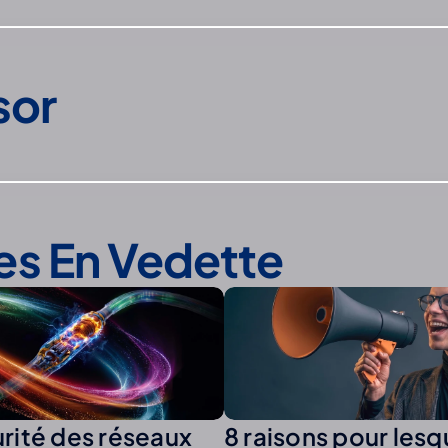
sor
les En Vedette
rité des réseaux
8 raisons pour lesq