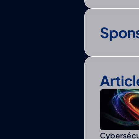
Spon
Artic
Cybersécu