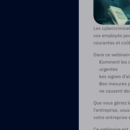
Les cybercriminel
vos employés pour
courantes et coût
Dans ce webinair
Comment les c
urgentes
Les signes d'a
Des mesures pr
ne causent des
Que vous gériez l
l'entreprise, vou
votre entreprise 
Ce webinaire est 