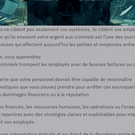
s ne ciblent pas seulement vos systèmes, ils ciblent vos empl
 qu'ils envoient votre argent aux criminels est l'une des escro
euses qui affectent aujourd'hui les petites et moyennes entre
e, vous apprendrez 
riminels trompent les employés avec de fausses factures ou 
lerte que votre personnel devrait être capable de reconnaître
atiques que vous pouvez prendre pour arrêter ces escroquerie
 dommages financiers ou à la réputation
es finances, les ressources humaines, les opérations ou l'ense
s repartirez avec des stratégies claires et exploitables pour mi
et vos employés.
une présentation gratuite et en direct de la deuxième partie d