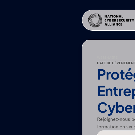
WEBINAIRE
DATE DE L'ÉVÉNEMENT
Proté
Entrep
Cyber
Rejoignez-nous po
formation en six