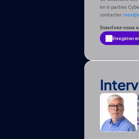
en 6 parties Cybe
contacter 
max@st
Inscrivez-vous a
Enregistrer e
Enregistrer e
Inter