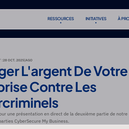
RESSOURCES
INITIATIVES
À PR
RESSOURCES
INITIATIVES
À PR
S'abonne
S'abonne
 :
28 OCT. 2025
|
AGO
ger L'argent De Votre 
rise Contre Les 
criminels
ur une présentation en direct de la deuxième partie de notre 
 parties CyberSecure My Business.