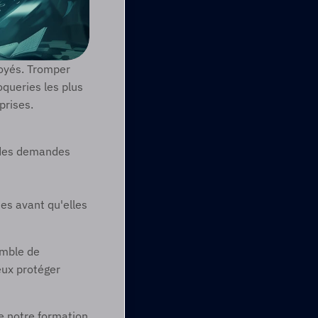
oyés. Tromper 
queries les plus 
prises. 
des demandes 
s avant qu'elles 
mble de 
eux protéger 
e notre formation 