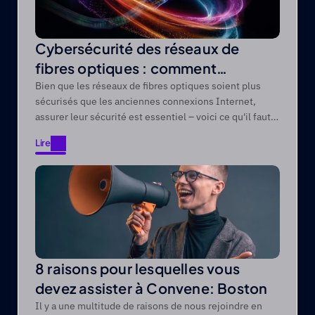
Cybersécurité des réseaux de
fibres optiques : comment
protéger les réseaux de fibres
Bien que les réseaux de fibres optiques soient plus
sécurisés que les anciennes connexions Internet,
optiques contre les menaces
assurer leur sécurité est essentiel – voici ce qu'il faut
modernes
savoir.
Lire
Lire
8 raisons pour lesquelles vous
devez assister à Convene: Boston
Il y a une multitude de raisons de nous rejoindre en