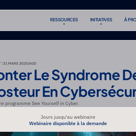
RESSOURCES
INITIATIVES
À PR
RESSOURCES
INITIATIVES
À PR
S'abonne
S'abonne
 :
31 MARS 2025
|
AGO
nter Le Syndrome De
osteur En Cybersécur
tre programme See Yourself in Cyber.
Jours jusqu'au webinaire
Webinaire disponible à la demande