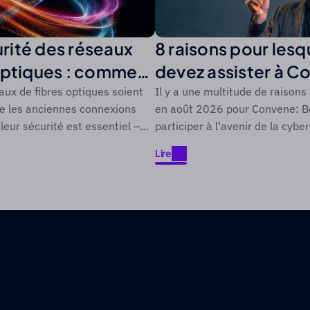
rité des réseaux
8 raisons pour lesq
optiques : comment
devez assister à C
es réseaux de
Boston
aux de fibres optiques soient
Il y a une multitude de raisons
ue les anciennes connexions
en août 2026 pour Convene: B
iques contre les
leur sécurité est essentiel –
participer à l'avenir de la cyber
modernes
 savoir.
Lire
Lire