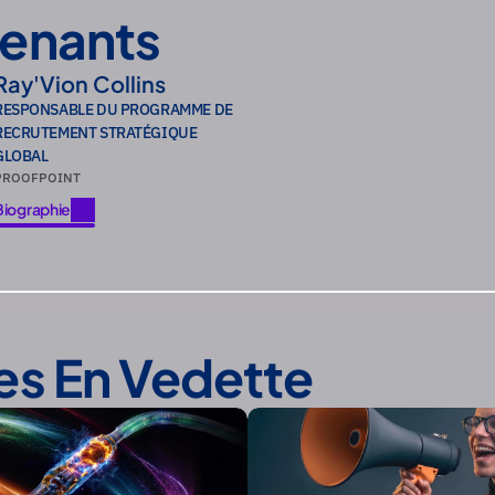
venants
Ray'Vion Collins
RESPONSABLE DU PROGRAMME DE 
RECRUTEMENT STRATÉGIQUE 
GLOBAL
PROOFPOINT
Biographie
Biographie
les En Vedette