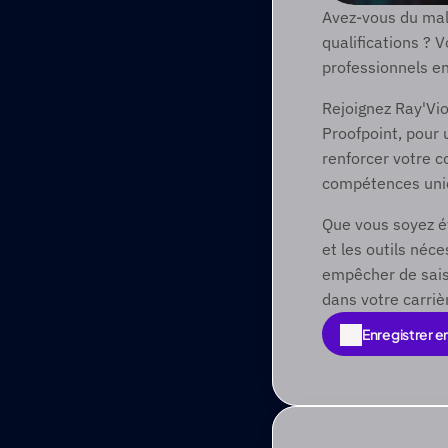
Avez-vous du mal 
qualifications ? 
professionnels en 
Rejoignez Ray'Vi
Proofpoint, pour 
renforcer votre co
compétences uniqu
Que vous soyez ét
et les outils néc
empêcher de sais
dans votre carriè
Enregistrer e
Enregistrer e