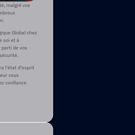
é, malgré vos 
mbreux 
r.
ique Global chez 
 soi et à 
 parti de vos 
sécurité.
l'état d'esprit 
eur vous 
c confiance 