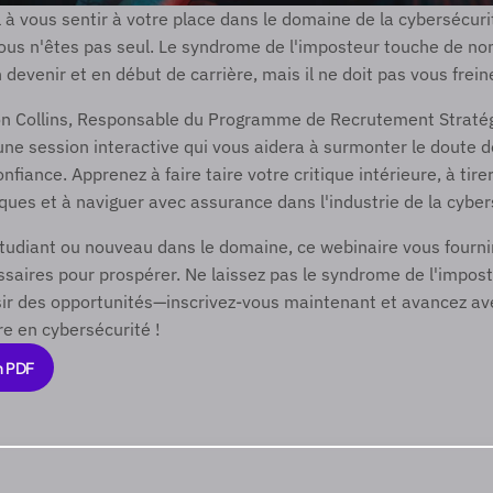
à vous sentir à votre place dans le domaine de la cybersécurit
Vous n'êtes pas seul. Le syndrome de l'imposteur touche de no
devenir et en début de carrière, mais il ne doit pas vous freine
on Collins, Responsable du Programme de Recrutement Stratég
une session interactive qui vous aidera à surmonter le doute de
nfiance. Apprenez à faire taire votre critique intérieure, à tirer
es et à naviguer avec assurance dans l'industrie de la cyber
udiant ou nouveau dans le domaine, ce webinaire vous fournira 
essaires pour prospérer. Ne laissez pas le syndrome de l'impost
ir des opportunités—inscrivez-vous maintenant et avancez ave
re en cybersécurité !
n PDF
n PDF