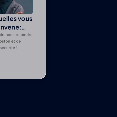
uelles vous
onvene:
 de nous rejoindre
oston et de
sécurité !