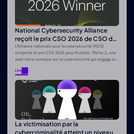
National Cybersecurity Alliance
reçoit le prix CSO 2026 de CSO de
Foundry
L'Alliance nationale pour la cybersécurité (NCA)
remporte le prix CSO 2026 pour Kubikle : Partie 2, une
web-série comique sur la cybersécurité qui engage les
publics difficiles à atteindre grâce à des récits axés sur
Lire
le divertissement.
Lire
La victimisation par la
cybercriminalité atteint un niveau