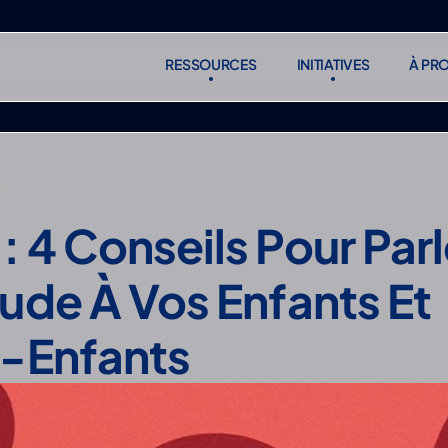
RESSOURCES
INITIATIVES
À PR
RESSOURCES
INITIATIVES
À PR
S'abonne
S'abonne
NE
 4 Conseils Pour Parl
ude À Vos Enfants Et 
s-Enfants