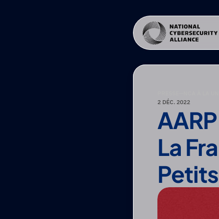
PRESSE
—
NCA À LA U
2 DÉC. 2022
AARP :
La Fra
Petit