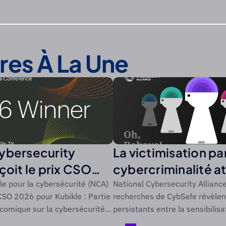
ires À La Une
ybersecurity
La victimisation par
çoit le prix CSO
cybercriminalité at
SO de Foundry
niveau record de 4
ale pour la cybersécurité (NCA)
National Cybersecurity Alliance
CSO 2026 pour Kubikle : Partie
recherches de CybSafe révèlen
une période de cin
 comique sur la cybersécurité
persistants entre la sensibilisa
lics difficiles à atteindre grâce
cybersécurité et l'action.