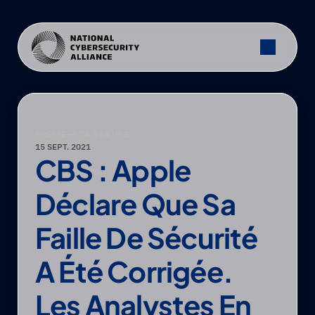
PRESSE
—
NCA À LA UNE
15 SEPT. 2021
CBS : Apple 
Déclare Que Sa 
Faille De Sécurité 
A Été Corrigée. 
Les Analystes En 