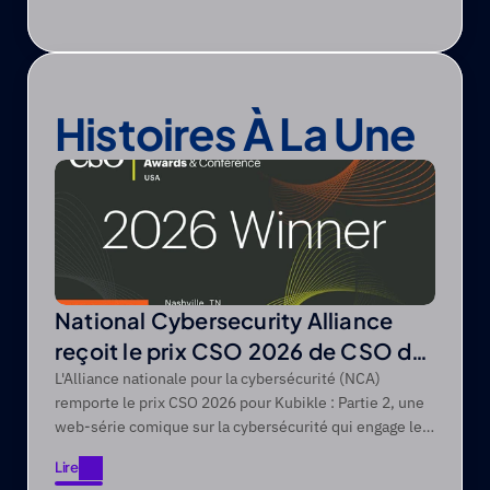
Histoires À La Une
National Cybersecurity Alliance
reçoit le prix CSO 2026 de CSO de
Foundry
L'Alliance nationale pour la cybersécurité (NCA)
remporte le prix CSO 2026 pour Kubikle : Partie 2, une
web-série comique sur la cybersécurité qui engage les
publics difficiles à atteindre grâce à des récits axés sur
Lire
le divertissement.