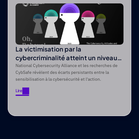
Lire
La victimisation par la
cybercriminalité atteint un niveau
record de 44 % sur une période de
National Cybersecurity Alliance et les recherches de
CybSafe révèlent des écarts persistants entre la
cinq ans
sensibilisation à la cybersécurité et l'action.
Lire
Lire