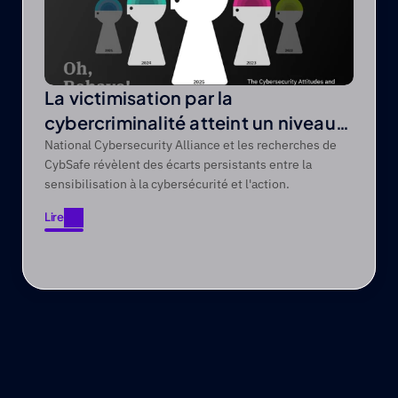
La victimisation par la
cybercriminalité atteint un niveau
record de 44 % sur une période de
National Cybersecurity Alliance et les recherches de
CybSafe révèlent des écarts persistants entre la
cinq ans
sensibilisation à la cybersécurité et l'action.
Lire
Lire