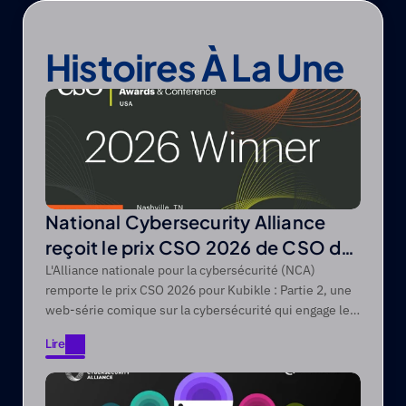
Histoires À La Une
National Cybersecurity Alliance
reçoit le prix CSO 2026 de CSO de
Foundry
L'Alliance nationale pour la cybersécurité (NCA)
remporte le prix CSO 2026 pour Kubikle : Partie 2, une
web-série comique sur la cybersécurité qui engage les
publics difficiles à atteindre grâce à des récits axés sur
Lire
le divertissement.
Lire