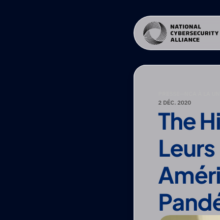
PRESSE
—
NCA À LA U
2 DÉC. 2020
The Hi
Leurs 
Améri
Pand