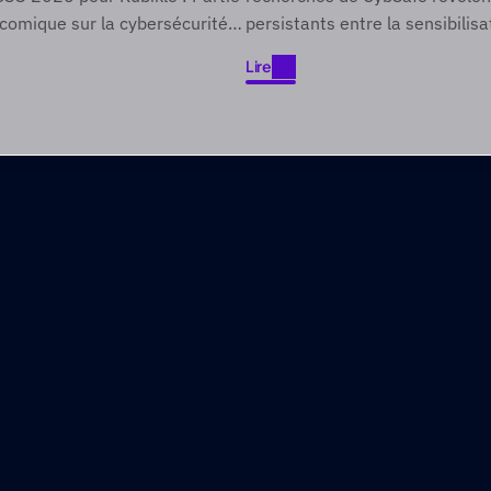
une période de cin
 comique sur la cybersécurité
persistants entre la sensibilisa
lics difficiles à atteindre grâce
cybersécurité et l'action.
Lire
 sur le divertissement.
Lire