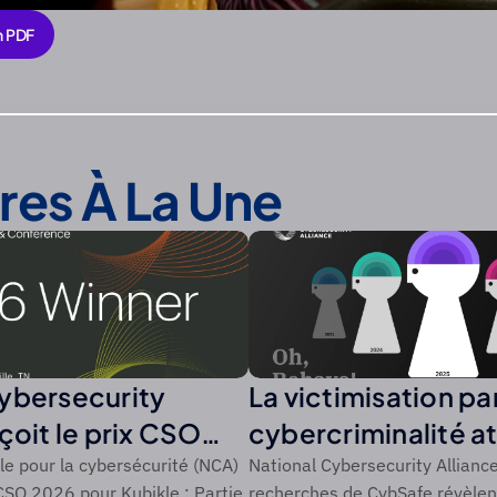
n PDF
n PDF
ires À La Une
ybersecurity
La victimisation par
çoit le prix CSO
cybercriminalité at
SO de Foundry
niveau record de 4
ale pour la cybersécurité (NCA)
National Cybersecurity Alliance
CSO 2026 pour Kubikle : Partie
recherches de CybSafe révèlen