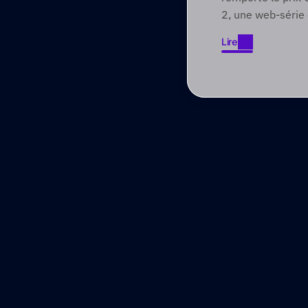
2, une web-série
qui engage les pub
Lire
à des récits axés
Lire