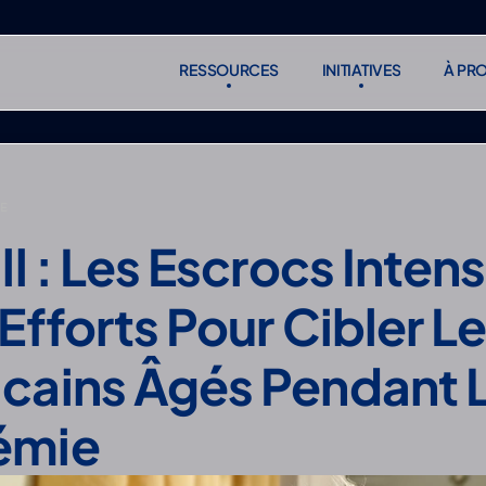
RESSOURCES
INITIATIVES
À PR
RESSOURCES
INITIATIVES
À PR
S'abonne
S'abonne
NE
ll : Les Escrocs Intensi
Efforts Pour Cibler Le
cains Âgés Pendant L
émie