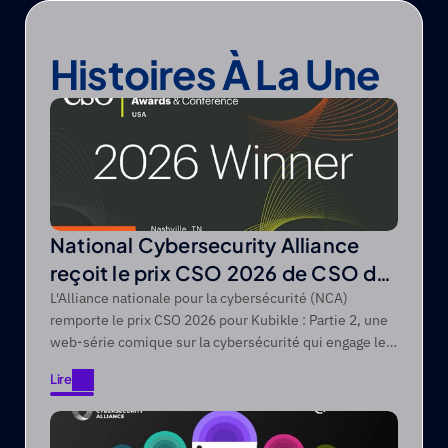
Histoires À La Une
National Cybersecurity Alliance
reçoit le prix CSO 2026 de CSO de
Foundry
L'Alliance nationale pour la cybersécurité (NCA)
remporte le prix CSO 2026 pour Kubikle : Partie 2, une
web-série comique sur la cybersécurité qui engage les
publics difficiles à atteindre grâce à des récits axés sur
Lire
le divertissement.
Lire