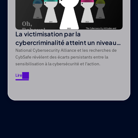
La victimisation par la
cybercriminalité atteint un niveau
record de 44 % sur une période de
National Cybersecurity Alliance et les recherches de
CybSafe révèlent des écarts persistants entre la
cinq ans
sensibilisation à la cybersécurité et l'action.
Lire
Lire