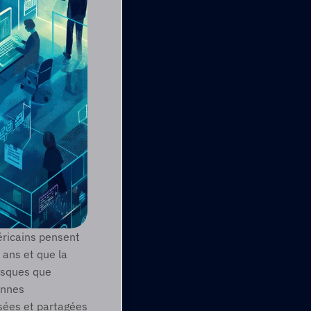
ricains pensent 
ans et que la 
isques que 
nnes 
sées et partagées 