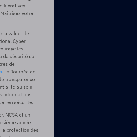
 lucratives. 
Maîtrisez votre 
la valeur de 
ional Cyber 
ourage les 
 de sécurité sur 
res de 
ci
. La Journée de 
de transparence 
tialité au sein 
s informations 
der en sécurité.
r, NCSA et un 
roisième année 
la protection des 