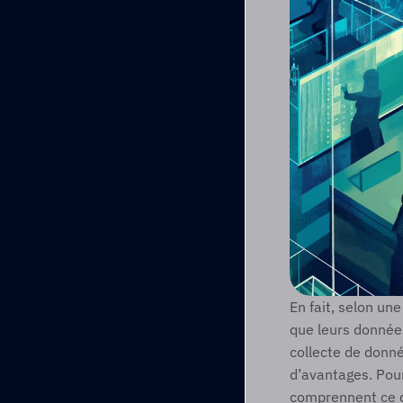
En fait, selon un
que leurs données
collecte de donné
d’avantages. Pou
comprennent ce qu