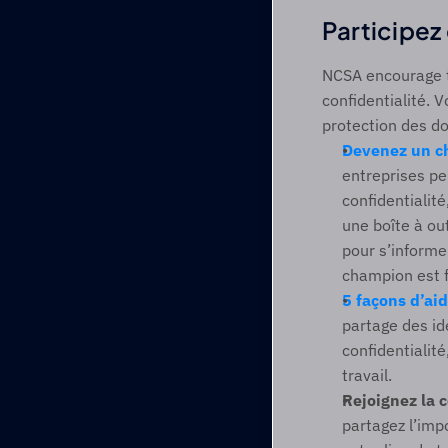
Participez 
NCSA encourage to
confidentialité. 
protection des do
Devenez un ch
entreprises pe
confidentialit
une boîte à out
pour s’informe
champion est f
5 façons d’aid
partage des id
confidentialité
travail.
Rejoignez la c
partagez l’imp