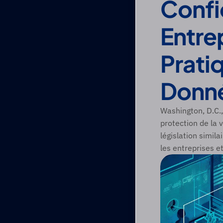
Confid
Entrep
Prati
Donn
Washington, D.C., 
protection de la 
législation simil
les entreprises 