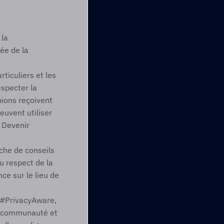
la 
e de la 
rticuliers et les 
specter la 
ions reçoivent 
euvent utiliser 
Devenir 
iche de conseils 
 respect de la 
ce sur le lieu de 
c #PrivacyAware, 
e communauté et 