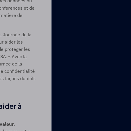
 des données du 
onférences et de 
matière de 
a Journée de la 
 aider les 
 protéger les 
A. « Avec la 
rnée de la 
 confidentialité 
 façons dont ils 
ider à 
aleur. 