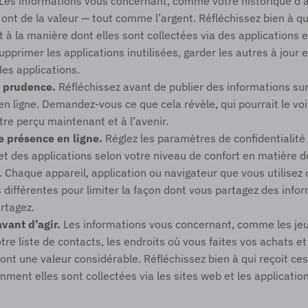
 Les informations vous concernant, comme votre historique d’a
nt de la valeur — tout comme l’argent. Réfléchissez bien à qui
 à la manière dont elles sont collectées via des applications e
pprimer les applications inutilisées, garder les autres à jour e
des applications.
 prudence.
 Réfléchissez avant de publier des informations su
 en ligne. Demandez-vous ce que cela révèle, qui pourrait le vo
tre perçu maintenant et à l’avenir.
e présence en ligne.
 Réglez les paramètres de confidentialité 
et des applications selon votre niveau de confort en matière d
 Chaque appareil, application ou navigateur que vous utilisez o
s différentes pour limiter la façon dont vous partagez des infor
artagez.
vant d’agir.
 Les informations vous concernant, comme les jeu
tre liste de contacts, les endroits où vous faites vos achats et 
ont une valeur considérable. Réfléchissez bien à qui reçoit ces
ent elles sont collectées via les sites web et les application