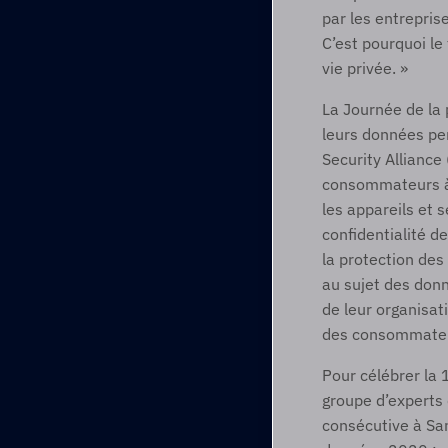
par les entreprise
C’est pourquoi le
vie privée. » 
La Journée de la
leurs données per
Security Alliance
consommateurs à c
les appareils et 
confidentialité d
la protection des
au sujet des donné
de leur organisat
des consommateurs
Pour célébrer la 
groupe d’experts 
consécutive à San