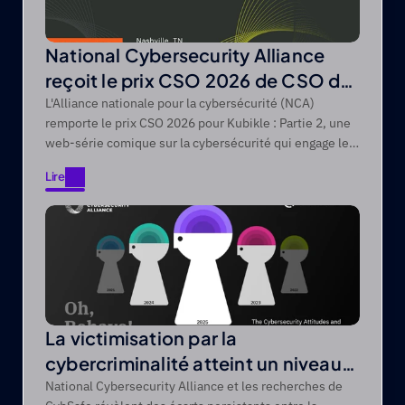
National Cybersecurity Alliance
reçoit le prix CSO 2026 de CSO de
Foundry
L'Alliance nationale pour la cybersécurité (NCA)
remporte le prix CSO 2026 pour Kubikle : Partie 2, une
web-série comique sur la cybersécurité qui engage les
publics difficiles à atteindre grâce à des récits axés sur
Lire
le divertissement.
Lire
La victimisation par la
cybercriminalité atteint un niveau
record de 44 % sur une période de
National Cybersecurity Alliance et les recherches de