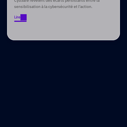
CybSafe révèlent des écarts persistants entre la
cinq ans
sensibilisation à la cybersécurité et l'action.
Lire
Lire