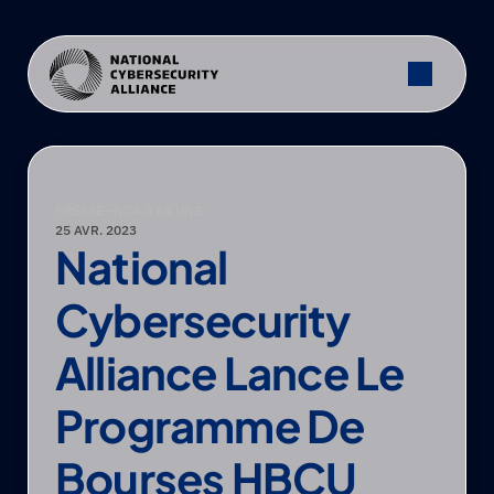
PRESSE
—
NCA À LA UNE
25 AVR. 2023
National 
Cybersecurity 
Alliance Lance Le 
Programme De 
Bourses HBCU