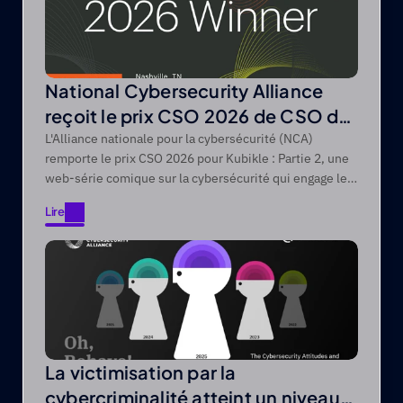
National Cybersecurity Alliance
reçoit le prix CSO 2026 de CSO de
Foundry
L'Alliance nationale pour la cybersécurité (NCA)
remporte le prix CSO 2026 pour Kubikle : Partie 2, une
web-série comique sur la cybersécurité qui engage les
publics difficiles à atteindre grâce à des récits axés sur
Lire
le divertissement.
Lire
La victimisation par la
cybercriminalité atteint un niveau