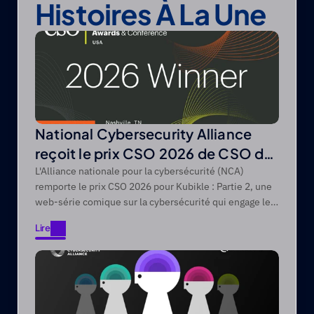
Histoires À La Une
National Cybersecurity Alliance
reçoit le prix CSO 2026 de CSO de
Foundry
L'Alliance nationale pour la cybersécurité (NCA)
remporte le prix CSO 2026 pour Kubikle : Partie 2, une
web-série comique sur la cybersécurité qui engage les
publics difficiles à atteindre grâce à des récits axés sur
Lire
le divertissement.
Lire