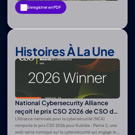
Enregistrer en PDF
Enregistrer en PDF
Histoires À La Une
National Cybersecurity Alliance
reçoit le prix CSO 2026 de CSO de
Foundry
L'Alliance nationale pour la cybersécurité (NCA)
remporte le prix CSO 2026 pour Kubikle : Partie 2, une
web-série comique sur la cybersécurité qui engage les