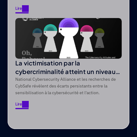
publics difficiles à atteindre grâce à des récits axés sur
Lire
le divertissement.
Lire
La victimisation par la
cybercriminalité atteint un niveau
record de 44 % sur une période de
National Cybersecurity Alliance et les recherches de
CybSafe révèlent des écarts persistants entre la
cinq ans
sensibilisation à la cybersécurité et l'action.
Lire
Lire