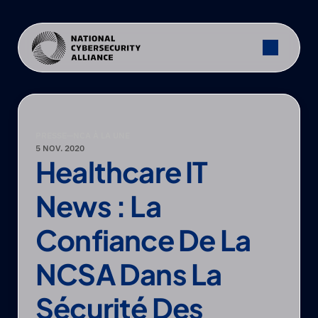
PRESSE
—
NCA À LA UNE
5 NOV. 2020
Healthcare IT 
News : La 
Confiance De La 
NCSA Dans La 
Sécurité Des 