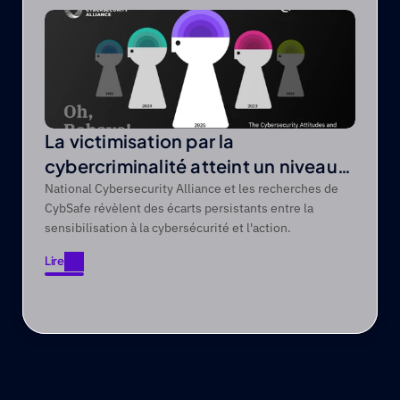
Lire
La victimisation par la
cybercriminalité atteint un niveau
record de 44 % sur une période de
National Cybersecurity Alliance et les recherches de
CybSafe révèlent des écarts persistants entre la
cinq ans
sensibilisation à la cybersécurité et l'action.
Lire
Lire