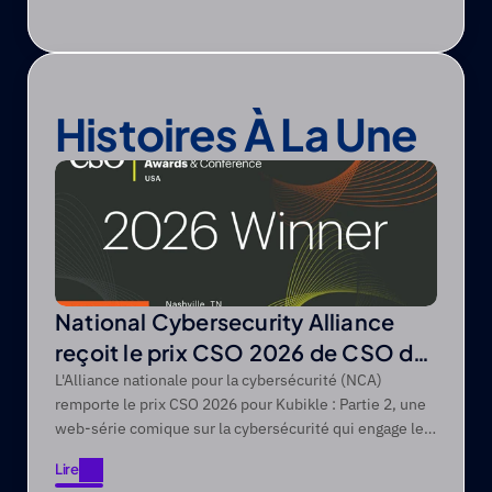
Histoires À La Une
National Cybersecurity Alliance
reçoit le prix CSO 2026 de CSO de
Foundry
L'Alliance nationale pour la cybersécurité (NCA)
remporte le prix CSO 2026 pour Kubikle : Partie 2, une
web-série comique sur la cybersécurité qui engage les
publics difficiles à atteindre grâce à des récits axés sur
Lire
le divertissement.