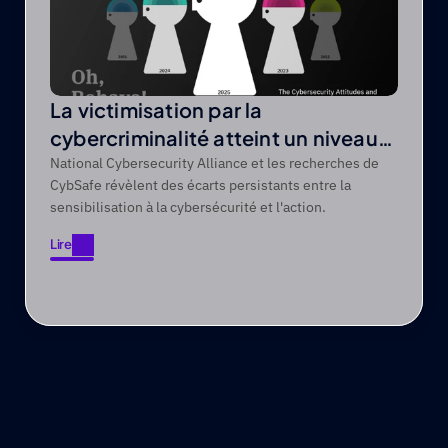
La victimisation par la
cybercriminalité atteint un niveau
record de 44 % sur une période de
National Cybersecurity Alliance et les recherches de
CybSafe révèlent des écarts persistants entre la
cinq ans
sensibilisation à la cybersécurité et l'action.
Lire
Lire