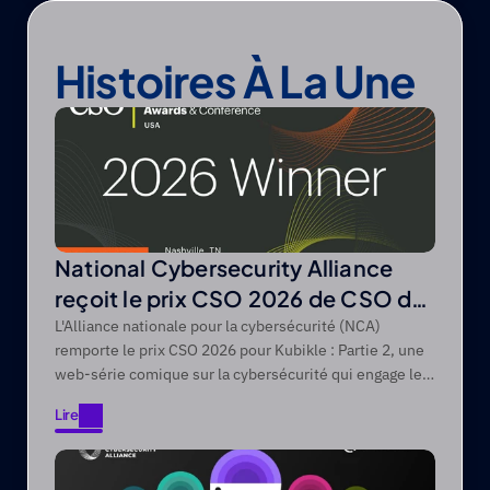
Histoires À La Une
National Cybersecurity Alliance
reçoit le prix CSO 2026 de CSO de
Foundry
L'Alliance nationale pour la cybersécurité (NCA)
remporte le prix CSO 2026 pour Kubikle : Partie 2, une
web-série comique sur la cybersécurité qui engage les
publics difficiles à atteindre grâce à des récits axés sur
Lire
le divertissement.
Lire