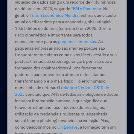
violação de dados atingiu um recorde de 4,45 milhões 
de dólares em 2023, segundo 
IBM e Ponemon
. No 
geral, o 
Fórum Económico Mundial
 estima que o custo 
anual do cibercrime para a economia global atingirá 
10,5 biliões de dólares (com um t) em 2025. Gerir o 
risco cibernético é importante para todos, 
especialmente para as 
pequenas empresas
. As 
pequenas empresas não são imunes porque são 
frequentemente vistas como alvos fáceis devido à sua 
postura limitada de cibersegurança. É por isso que a 
formação dos colaboradores é uma ferramenta 
poderosa para prevenir ou atenuar estes ataques, 
transformando o elo mais fraco — o erro humano — 
numa linha de defesa. O 
relatório Verizon DBIR de 
2023
 concluiu que 74% de todas as violações de dados 
incluíam intervenção humana, o que significa que 
houve erro humano, uso indevido de privilégios, 
utilização de credenciais roubadas ou engenharia 
social (como phishing) envolvida na violação. Mas, 
como descobrimos no 
Oh Behave
, a formação tem um 
impacto desproporcional. 