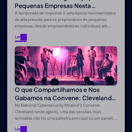
Pequenas Empresas Nesta
Temporada de Impostos
A temporada de impostos é uma época movimentada e
de alta pressão para os proprietários de pequenas
empresas, desde empreendedores individuais até
empresas com dezenas de funcionários.
Ler
Ler
O que Compartilhamos e Nos
Gabamos na Convene: Cleveland
2025
No National Cybersecurity Alliance’s Convene:
Cleveland neste agosto, uma das sessões mais
animadas não foi uma palestra principal ou um painel;
foi a sessão de “Compartilhar e Gabar” que fazemos
Ler
regularmente em todas as conferências Convene!