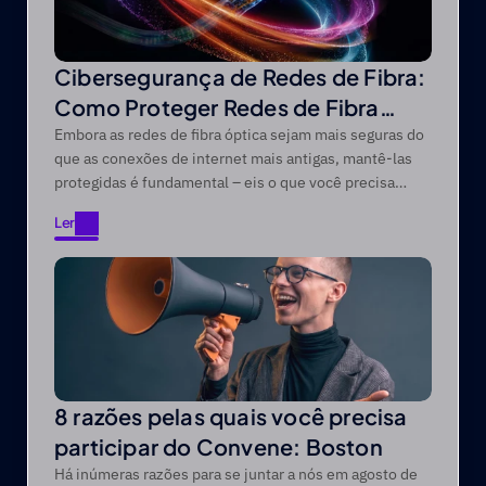
Cibersegurança de Redes de Fibra:
Como Proteger Redes de Fibra
Óptica contra Ameaças Modernas
Embora as redes de fibra óptica sejam mais seguras do
que as conexões de internet mais antigas, mantê-las
protegidas é fundamental – eis o que você precisa
saber.
Ler
Ler
8 razões pelas quais você precisa
participar do Convene: Boston
Há inúmeras razões para se juntar a nós em agosto de