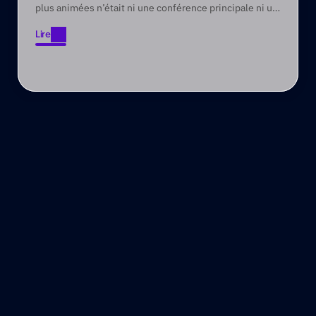
plus animées n’était ni une conférence principale ni un
panel ; c’était la session « Partager et Se Vanter » que
Lire
nous organisons régulièrement à chaque conférence
Lire
Convene !