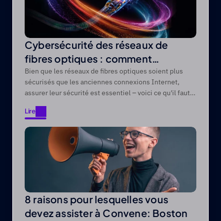
Cybersécurité des réseaux de
fibres optiques : comment
protéger les réseaux de fibres
Bien que les réseaux de fibres optiques soient plus
sécurisés que les anciennes connexions Internet,
optiques contre les menaces
assurer leur sécurité est essentiel – voici ce qu'il faut
modernes
savoir.
Lire
Lire
8 raisons pour lesquelles vous
devez assister à Convene: Boston